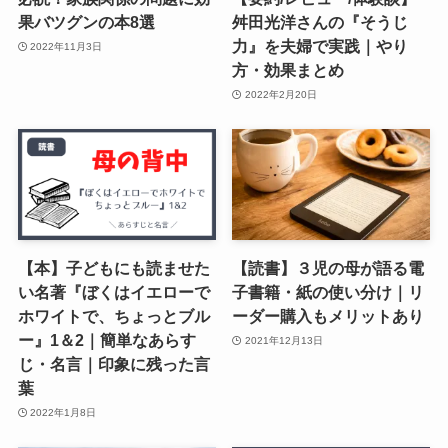
果バツグンの本8選
舛田光洋さんの『そうじ
力』を夫婦で実践｜やり
2022年11月3日
方・効果まとめ
2022年2月20日
【本】子どもにも読ませた
【読書】３児の母が語る電
い名著『ぼくはイエローで
子書籍・紙の使い分け｜リ
ホワイトで、ちょっとブル
ーダー購入もメリットあり
ー』1＆2｜簡単なあらす
2021年12月13日
じ・名言｜印象に残った言
葉
2022年1月8日