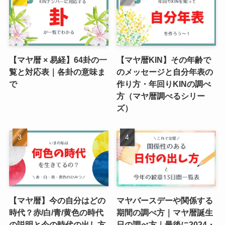
【マヤ暦 × 易経】64卦の一
【マヤ暦KIN】その年齢で
覧と対応表｜各卦の意味ま
のメッセージと自分年表の
で
作り方・年回りKINの調べ
方（マヤ暦調べるシリー
ズ）
【マヤ暦】今の自分はどの
マヤバースデーや関係する
時代？赤/白/青/黄色の時代
期間の調べ方｜マヤ暦誕生
の説明と今の時代の出し方
日の調べ方｜最後に2024・