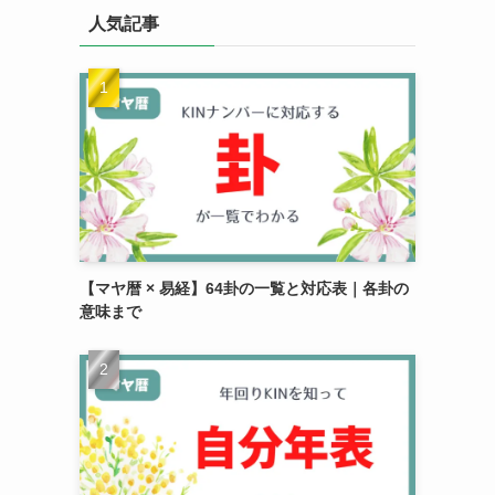
リ
人気記事
ー
【マヤ暦 × 易経】64卦の一覧と対応表｜各卦の
意味まで