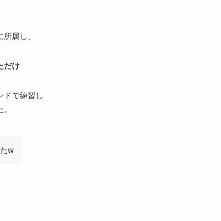
に所属し、
ただけ
ンドで練習し
た。
たw