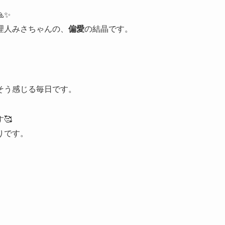
✨
理人みさちゃんの、
偏愛
の結晶です。
そう感じる毎日です。
🥰
りです。