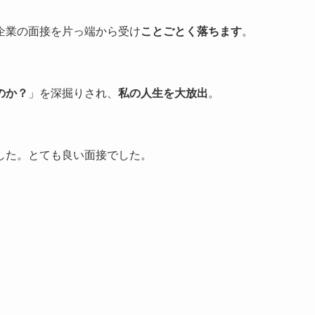
企業の面接を片っ端から受け
ことごとく落ちます
。
のか？
」を深掘りされ、
私の人生を大放出
。
した。とても良い面接でした。