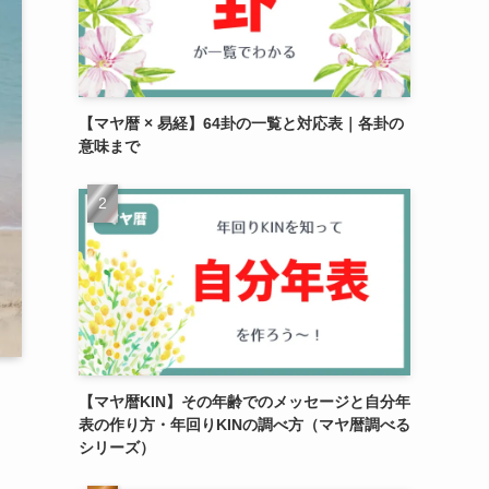
【マヤ暦 × 易経】64卦の一覧と対応表｜各卦の
意味まで
【マヤ暦KIN】その年齢でのメッセージと自分年
表の作り方・年回りKINの調べ方（マヤ暦調べる
シリーズ）