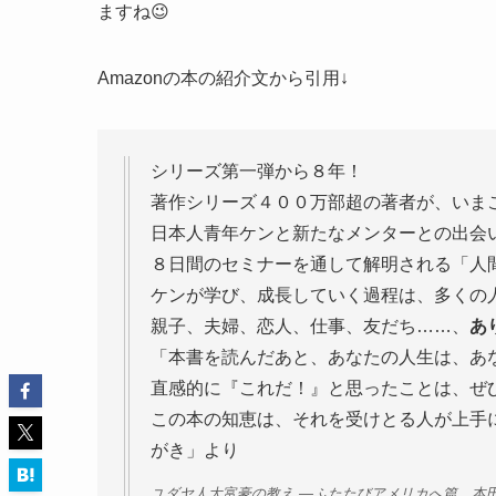
ますね😉
Amazonの本の紹介文から引用↓
シリーズ第一弾から８年！
著作シリーズ４００万部超の著者が、いま
日本人青年ケンと新たなメンターとの出会
８日間のセミナーを通して解明される「人
ケンが学び、成長していく過程は、多くの
親子、夫婦、恋人、仕事、友だち……、
あ
「本書を読んだあと、あなたの人生は、あ
直感的に『これだ！』と思ったことは、ぜ
この本の知恵は、それを受けとる人が上手
がき」より
ユダヤ人大富豪の教え ―ふたたびアメリカへ篇 本田 健