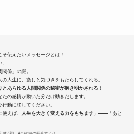
こそ伝えたいメッセージとは！
い。
間関係」の謎。
人の人生に、癒しと気づきをもたらしてくれる。
りとあらゆる人間関係の秘密が解き明かされる
！
なたの感情が動いた分だけ動きだします。
ひ行動に移してください。
に使えば、
人生を大きく変える力をもちます
」――「あと
 (著) Amazonの紹介文より