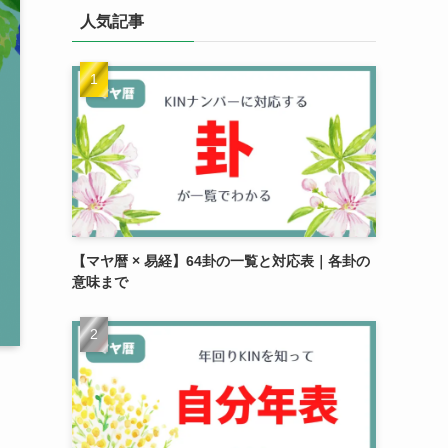
リ
人気記事
ー
【マヤ暦 × 易経】64卦の一覧と対応表｜各卦の
意味まで