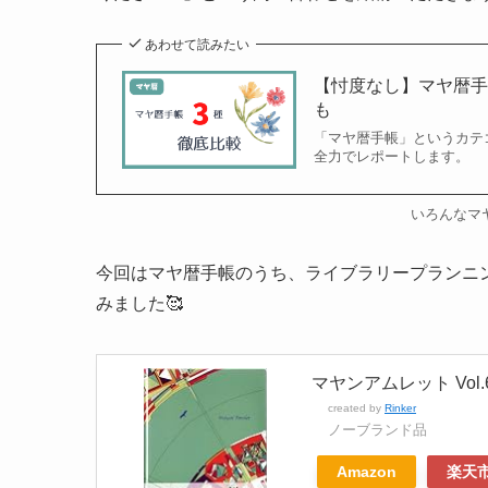
あわせて読みたい
【忖度なし】マヤ暦手
も
「マヤ暦手帳」というカテ
全力でレポートします。
いろんなマ
今回はマヤ暦手帳のうち、ライブラリープランニ
みました🥰
マヤンアムレット Vol.6
created by
Rinker
ノーブランド品
Amazon
楽天