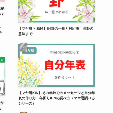
神秘
バ
・
【マヤ暦 × 易経】64卦の一覧と対応表｜各卦の
み
意味まで
知る
【マヤ暦KIN】その年齢でのメッセージと自分年
表の作り方・年回りKINの調べ方（マヤ暦調べる
整が
シリーズ）
ら