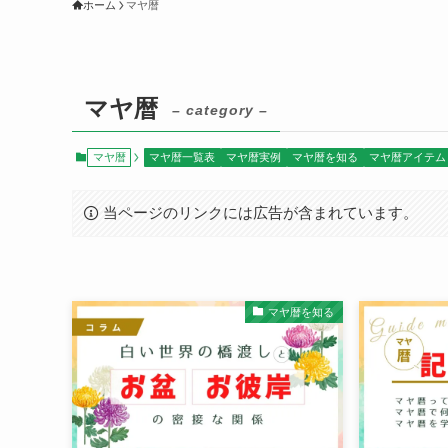
ホーム
マヤ暦
マヤ暦
– category –
マヤ暦
マヤ暦一覧表
マヤ暦実例
マヤ暦を知る
マヤ暦アイテム
当ページのリンクには広告が含まれています。
マヤ暦を知る