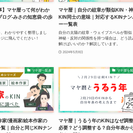
事】マヤ暦って何がわか
マヤ暦｜自分の紋章が類似KIN・
ログ-みさの知恵袋-の歩
KIN同士の意味｜対応するKINナン
ー一覧表
を、わかりやすく整理しまし
自分の太陽の紋章・ウェイブスペルが類似
ージに飛んでください！
神秘・反対の関係性を持つ場合は、どう読
解けばいいのか？解説しています。
2024年5月8日
マヤ暦一覧表
マヤ暦を
家/漫画家/絵本作家の
マヤ暦｜うるう年のKINはなぜ調
一覧｜自分と同じKINナン
必要？どう調整する？自分年表か