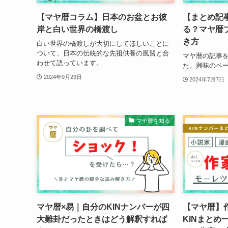
【マヤ暦コラム】日本のお盆とお彼
【まとめ記
岸と白い世界の橋渡し
る？マヤ暦ブ
き方
白い世界の橋渡しが大切にしてほしいことに
ついて、日本の伝統的な先祖供養の風習と合
マヤ暦の記事
わせて語っています。
た。興味のペ
2024年9月23日
2024年7月7日
マヤ暦を知る
マヤ暦×易｜自分のKINナンバーが四
【マヤ暦】作
大難卦だったときはどう解釈すれば
KINまとめ