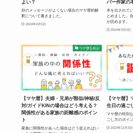
よい？
バー作家の
卦のメッセージがよくない場合のマヤ暦的解
本を出されてい
釈について書きました。
とめました。自
が読めます。
2024年4月5日
2024年3月3日
マヤ暦を知る
【マヤ暦】夫婦・兄弟が類似/神秘/反
【マヤ暦】
対/ガイドKINの場合はどう考える？
生日の過ご
関係性がある家族の距離感のポイン
マヤ暦の特別
ト
ごし方のポイ
家族に関係性があった場合はどう捉えればい
2023年12月3日