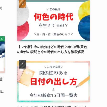
調
知る
【マヤ暦】今の自分はどの時代？赤/白/青/黄色
の時代の説明と今の時代の出し方を徹底解説
信
日に