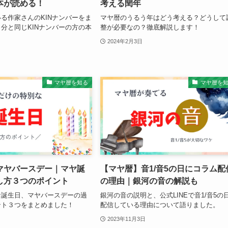
本が読める！
考える閏年
る作家さんのKINナンバーをま
マヤ暦のうるう年はどう考える？どうして
分と同じKINナンバーの方の本
整が必要なの？徹底解説します！
2024年2月3日
マヤ暦を知る
マヤ暦を
マヤバースデー｜マヤ誕
【マヤ暦】音1/音5の日にコラム配
し方３つのポイント
の理由｜銀河の音の解説も
な誕生日、マヤバースデーの過
銀河の音の説明と、公式LINEで音1/音5の
ント３つをまとめました！
配信している理由について語りました。
2023年11月3日