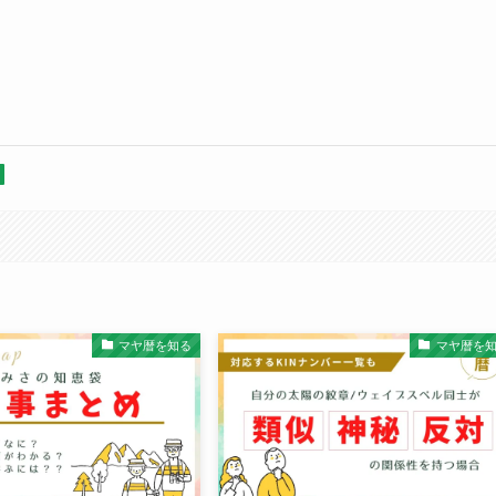
マヤ暦を知る
マヤ暦を