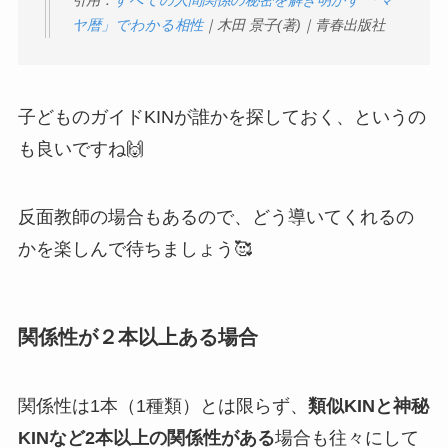
引用：
すべての人間関係の秘密を解き明かす 「マ
ヤ暦」でわかる相性
｜木田 景子(著)｜青春出版社
子どものガイドKINが誰かを探しておく、というの
も良いですね🙌
反面教師の場合もあるので、どう導いてくれるの
かを楽しんで待ちましょう🥰
関係性が２本以上ある場合
関係性は1本（1種類）とは限らず、
類似KINと神秘
KINなど2本以上の関係性がある
場合も往々にして