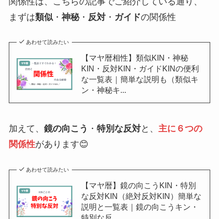
関係性は、こちらの記事でご紹介している通り、
まずは
類似
・
神秘
・
反対
・
ガイド
の関係性
あわせて読みたい
【マヤ暦相性】類似KIN・神秘
KIN・反対KIN・ガイドKINの便利
な一覧表｜簡単な説明も（類似キ
ン・神秘キ...
加えて、
鏡の向こう
・
特別な反対
と、
主に６つの
関係性
があります😊
あわせて読みたい
【マヤ暦】鏡の向こうKIN・特別
な反対KIN（絶対反対KIN）簡単な
説明と一覧表｜鏡の向こうキン・
特別な反...