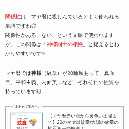
関係性
は、マヤ暦に親しんでいるとよく使われる
単語ですね😊
関係性がある、ない、という文脈で使われます
が、この関係は「
神様同士の相性
」と捉えるとわ
かりやすいです✨
マヤ暦では
神様
（紋章）が20種類あって、真面
目、平和主義、内面美…など、それぞれの性質を
持っています🙌
あわせて読みたい
【マヤ暦赤い龍から黄色い太陽ま
で】20のマヤ暦紋章/太陽の紋章の
性質を一挙解説！