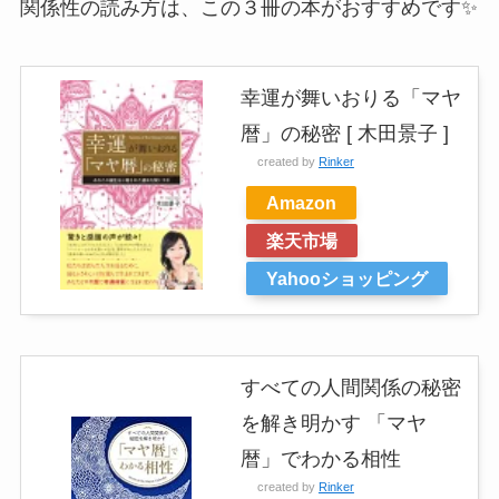
関係性の読み方は、この３冊の本がおすすめです✨
幸運が舞いおりる「マヤ
暦」の秘密 [ 木田景子 ]
created by
Rinker
Amazon
楽天市場
Yahooショッピング
すべての人間関係の秘密
を解き明かす 「マヤ
暦」でわかる相性
created by
Rinker