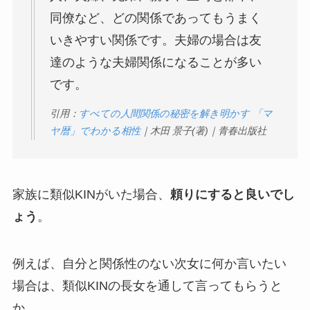
同僚など、どの関係であってもうまく
いきやすい関係です。夫婦の場合は友
達のような夫婦関係になることが多い
です。
引用：
すべての人間関係の秘密を解き明かす 「マ
ヤ暦」でわかる相性
｜木田 景子(著)｜青春出版社
家族に類似KINがいた場合、
頼りにすると良いでし
ょう
。
例えば、自分と関係性のない次女に何か言いたい
場合は、類似KINの長女を通して言ってもらうと
か。