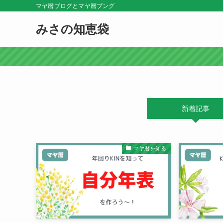
マヤ暦ブログとマヤ暦ブング
みさの知恵袋
新着記事
マヤ暦を知る