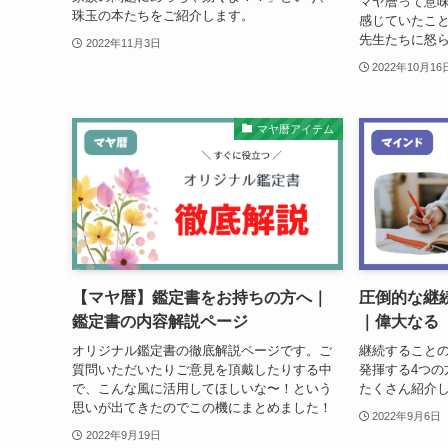
マヤ暦って意
珠玉の本たちをご紹介します。
感じていたこ
先生たちに怒
2022年11月3日
2022年10月16
マヤ暦アイテム
【マヤ暦】鑑定書をお持ちの方へ｜
圧倒的な継
鑑定書の内容解説ページ
｜偉大なる
オリジナル鑑定書の徹底解説ページです。ご
継続すること
質問いただいたりご意見を頂戴したりする中
発揮する4つの
で、こんな風に活用してほしいな〜！という
たくさん紹介
思いが出てきたのでこの機にまとめました！
2022年9月6日
2022年9月19日