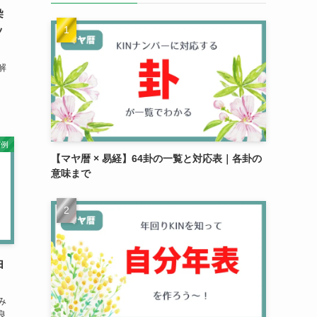
染
ッ
解
実例
【マヤ暦 × 易経】64卦の一覧と対応表｜各卦の
意味まで
由
み
良