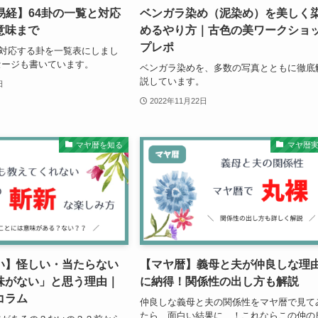
 易経】64卦の一覧と対応
ベンガラ染め（泥染め）を美しく
意味まで
めるやり方｜古色の美ワークショ
プレポ
に対応する卦を一覧表にしまし
セージも書いています。
ベンガラ染めを、多数の写真とともに徹底
説しています。
日
2022年11月22日
マヤ暦を知る
マヤ暦
い】怪しい・当たらない
【マヤ暦】義母と夫が仲良しな理
味がない」と思う理由｜
に納得！関係性の出し方も解説
コラム
仲良しな義母と夫の関係性をマヤ暦で見て
たら、面白い結果に…！これならこの仲の