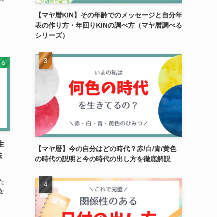
【マヤ暦KIN】その年齢でのメッセージと自分年
表の作り方・年回りKINの調べ方（マヤ暦調べる
シリーズ）
知る
生
【マヤ暦】今の自分はどの時代？赤/白/青/黄色
味
の時代の説明と今の時代の出し方を徹底解説
た
を