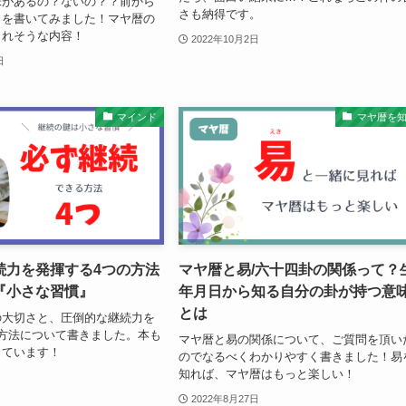
味があるの？ないの？？前から
さも納得です。
とを書いてみました！マヤ暦の
られそうな内容！
2022年10月2日
日
マインド
マヤ暦を
続力を発揮する4つの方法
マヤ暦と易/六十四卦の関係って？
『小さな習慣』
年月日から知る自分の卦が持つ意
とは
の大切さと、圧倒的な継続力を
方法について書きました。本も
マヤ暦と易の関係について、ご質問を頂い
しています！
のでなるべくわかりやすく書きました！易
知れば、マヤ暦はもっと楽しい！
2022年8月27日