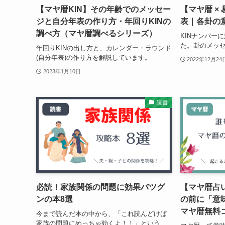
【マヤ暦KIN】その年齢でのメッセー
【マヤ暦 ×
ジと自分年表の作り方・年回りKINの
表｜各卦の
調べ方（マヤ暦調べるシリーズ）
KINナンバー
た。卦のメッ
年回りKINの出し方と、カレンダー・ラウンド
(自分年表)の作り方を解説しています。
2022年12月24
2023年1月10日
読書
必読！家族関係の問題に効果バツグ
【マヤ暦占
ンの本8選
の前に「意
マヤ暦無料
今まで読んだ本の中から、「これ読んどけば
家族の問題にめっちゃ効くよ！！」という、