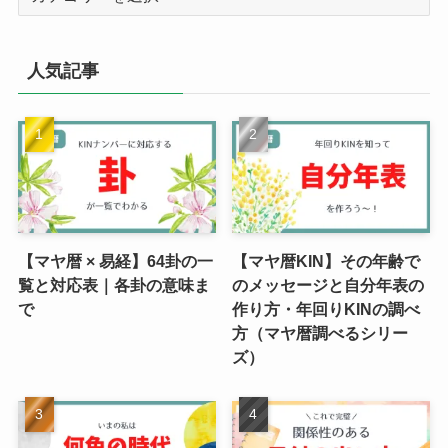
テ
ゴ
リ
人気記事
ー
【マヤ暦 × 易経】64卦の一
【マヤ暦KIN】その年齢で
覧と対応表｜各卦の意味ま
のメッセージと自分年表の
で
作り方・年回りKINの調べ
方（マヤ暦調べるシリー
ズ）