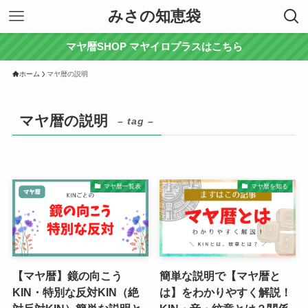
みさの知恵袋
マヤ暦SHOP マヤイロプラスはこちら
ホーム
マヤ暦の説明
マヤ暦の説明
– tag –
マヤ暦一覧表
マヤ暦を知る
【マヤ暦】鏡の向こう
簡単な説明で【マヤ暦と
KIN・特別な反対KIN（絶
は】をわかりやすく解説！