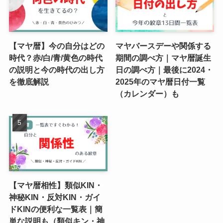
【マヤ暦】今の自分はどの
マヤバースデーや関係する
時代？赤/白/青/黄色の時代
期間の調べ方｜マヤ暦誕生
の説明と今の時代の出し方
日の調べ方｜最後に2024・
を徹底解説
2025年のマヤ暦日付一覧
（カレンダー）も
【マヤ暦相性】類似KIN・
神秘KIN・反対KIN・ガイ
ドKINの便利な一覧表｜簡
単な説明も（類似キン・神